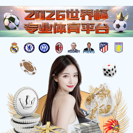
立即注册
爱游戏官方网站
官网 ·
权威体育数据平台
爱游戏官方网站 OFFICIAL WEBSITE
自2022年创立以来，
爱游戏官方网站
致力于为用户提
供包括NBA、英超、欧洲杯、LPL在内的热门赛事直播
与数据服务，广受用户信赖。
立即下载爱游戏官方网站APP