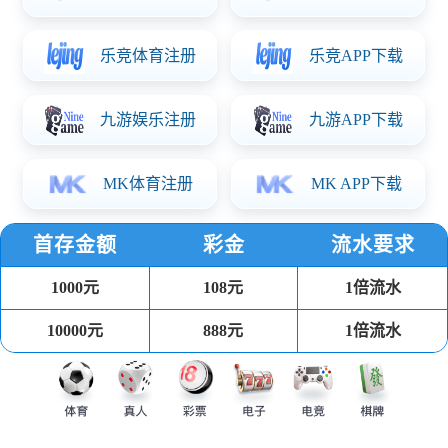
2026-06-05 19:44
64 次阅读
特雷·杨左手手指韧带撕裂 老鹰队发布2027
年2月全明星赛后复出公告
亚特兰大老鹰队官方近日发布公告，确认球队核心后
卫特雷·杨因左手手指韧带撕裂将暂时休战，预计在
2027年2月全明星赛后复出。这一消息瞬间在NBA圈
内引起轩然大波，这位以控球和传球见长的全明星球
员，其伤势不仅影响着老鹰队当前赛季的战术布局，
更牵动着球迷对球队未来重建的期待。